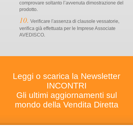
comprovare soltanto l’avvenuta dimostrazione del
prodotto.
Verificare l'assenza di clausole vessatorie,
verifica già effettuata per le Imprese Associate
AVEDISCO.
Leggi o scarica la Newsletter
INCONTRI
Gli ultimi aggiornamenti sul
mondo della Vendita Diretta