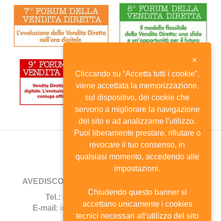
×
Cliccando su “Accetta tutti i cookie”,
viene accettata la memorizzazione,
sul dispositivo, dei cookie che
servono a migliorare la navigazione
del sito e ad analizzarne l'utilizzo.
Puoi liberamente prestare, rifiutare o
revocare il tuo consenso, in
qualsiasi momento, accedendo alle
impostazioni.
AVEDISCO
- Viale Andrea Doria, 8 - 20124 Milano
Chiudendo questo banner si
Tel.:
02.6702744 -
Fax:
02.67385690
accettano unicamente i cookies
E-mail:
info@avedisco.it
- C.F. 80116270150
tecnici necessari all’utilizzo del sito