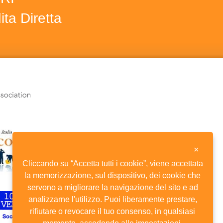
ta Diretta
×
Cliccando su “Accetta tutti i cookie”, viene accettata
la memorizzazione, sul dispositivo, dei cookie che
servono a migliorare la navigazione del sito e ad
analizzarne l'utilizzo. Puoi liberamente prestare,
rifiutare o revocare il tuo consenso, in qualsiasi