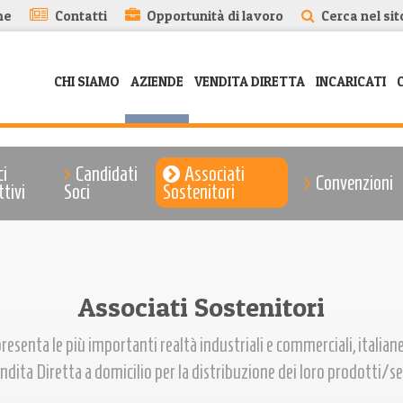
me
Contatti
Opportunità di lavoro
Cerca nel sit
CHI SIAMO
AZIENDE
VENDITA DIRETTA
INCARICATI
ci
Candidati
Associati
Convenzioni
ttivi
Soci
Sostenitori
Associati Sostenitori
enta le più importanti realtà industriali e commerciali, italiane
ndita Diretta a domicilio per la distribuzione dei loro prodotti/se