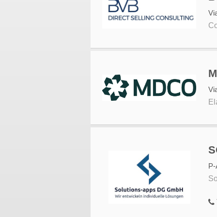
Vi
Co
M
Vi
El
S
P-
So