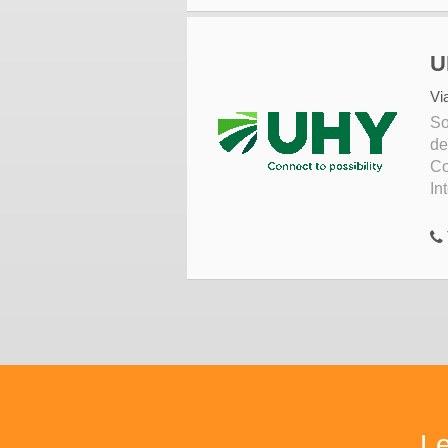
U
Vi
So
de
Co
In
Le