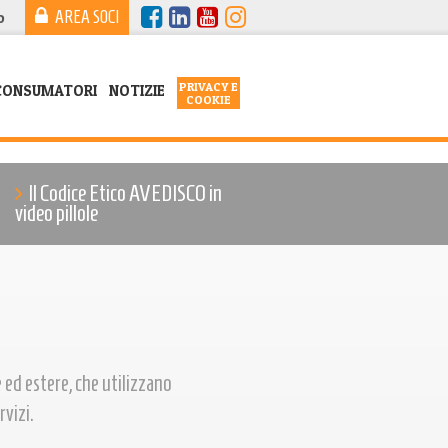
AREA SOCI
o
PRIVACY E
CONSUMATORI
NOTIZIE
COOKIE
Il Codice Etico AVEDISCO in
video pillole
 ed estere, che utilizzano
rvizi.