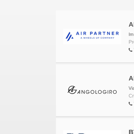
A
Im
Pr
A
Vi
Cr
B