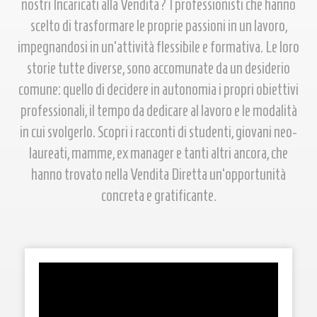
nostri Incaricati alla Vendita? I professionisti che hanno
scelto di trasformare le proprie passioni in un lavoro,
impegnandosi in un'attività flessibile e formativa. Le loro
storie tutte diverse, sono accomunate da un desiderio
comune: quello di decidere in autonomia i propri obiettivi
professionali, il tempo da dedicare al lavoro e le modalità
in cui svolgerlo. Scopri i racconti di studenti, giovani neo-
laureati, mamme, ex manager e tanti altri ancora, che
hanno trovato nella Vendita Diretta un'opportunità
concreta e gratificante.