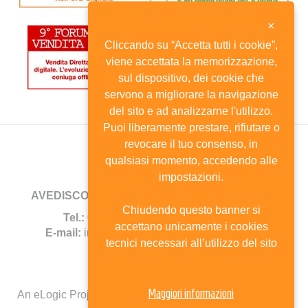
×
Cliccando su “Accetta tutti i cookie”,
viene accettata la memorizzazione,
sul dispositivo, dei cookie che
servono a migliorare la navigazione
del sito e ad analizzarne l'utilizzo.
Puoi liberamente prestare, rifiutare o
revocare il tuo consenso, in
qualsiasi momento, accedendo alle
impostazioni.
AVEDISCO
- Viale Andrea Doria, 8 - 20124 Milano
Chiudendo questo banner si
Tel.:
02.6702744 -
Fax:
02.67385690
accettano unicamente i cookies
E-mail:
info@avedisco.it
- C.F. 80116270150
tecnici necessari all’utilizzo del sito
Mappa del sito
Maggiori informazioni
An eLogic Project
Powered by Kentico CMS for ASP.Net