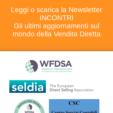
Leggi o scarica la Newsletter
INCONTRI
Gli ultimi aggiornamenti sul
mondo della Vendita Diretta