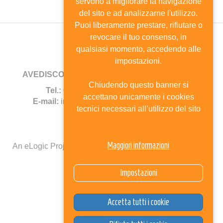
servono a migliorare la navigazione
del sito e ad analizzarne l'utilizzo.
Puoi liberamente prestare, rifiutare o
revocare il tuo consenso, in
qualsiasi momento, accedendo alle
impostazioni.
AVEDISCO
- Viale Andrea Doria, 8 - 20124 Milano
Chiudendo questo banner si
Tel.:
02.6702744 -
Fax:
02.67385690
accettano unicamente i cookies
E-mail:
info@avedisco.it
- C.F. 80116270150
tecnici necessari all’utilizzo del sito
Mappa del sito
Maggiori informazioni
An eLogic Project
Powered by Kentico CMS for ASP.Net
Select Language
▼
Impostazioni
Accetta tutti i cookie