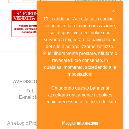
×
Cliccando su “Accetta tutti i cookie”,
viene accettata la memorizzazione,
sul dispositivo, dei cookie che
servono a migliorare la navigazione
del sito e ad analizzarne l'utilizzo.
Puoi liberamente prestare, rifiutare o
revocare il tuo consenso, in
qualsiasi momento, accedendo alle
impostazioni.
AVEDISCO
- Viale Andrea Doria, 8 - 20124 Milano
Chiudendo questo banner si
Tel.:
02.6702744 -
Fax:
02.67385690
accettano unicamente i cookies
E-mail:
info@avedisco.it
- C.F. 80116270150
tecnici necessari all’utilizzo del sito
Mappa del sito
Maggiori informazioni
An eLogic Project
Powered by Kentico CMS for ASP.Net