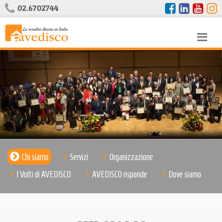
02.6702744
Chi siamo
Servizi
Organizzazione
I Volti di AVEDISCO
AVEDISCO risponde
Dove siamo