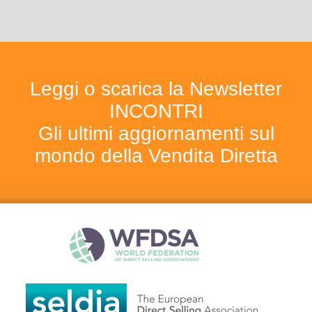
Leggi o scarica la Newsletter
INCONTRI
Gli ultimi aggiornamenti sul
mondo della Vendita Diretta