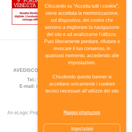
Cliccando su “Accetta tutti i cookie”,
viene accettata la memorizzazione,
sul dispositivo, dei cookie che
servono a migliorare la navigazione
del sito e ad analizzarne l'utilizzo.
Puoi liberamente prestare, rifiutare o
revocare il tuo consenso, in
qualsiasi momento, accedendo alle
impostazioni.
AVEDISCO
- Viale Andrea Doria, 8 - 20124 Milano
Chiudendo questo banner si
Tel.:
02.6702744 -
Fax:
02.67385690
accettano unicamente i cookies
E-mail:
info@avedisco.it
- C.F. 80116270150
tecnici necessari all’utilizzo del sito
Mappa del sito
Maggiori informazioni
An eLogic Project
Powered by Kentico CMS for ASP.Net
Select Language
▼
Impostazioni