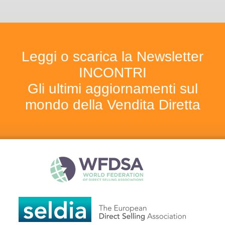
Leggi o scarica la Newsletter
INCONTRI
Gli ultimi aggiornamenti sul
mondo della Vendita Diretta