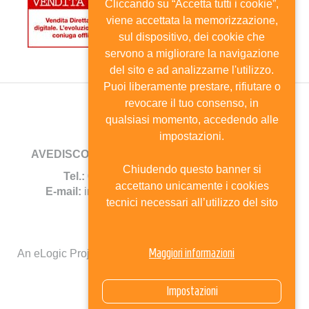
Cliccando su “Accetta tutti i cookie”,
viene accettata la memorizzazione,
sul dispositivo, dei cookie che
servono a migliorare la navigazione
del sito e ad analizzarne l'utilizzo.
Puoi liberamente prestare, rifiutare o
revocare il tuo consenso, in
qualsiasi momento, accedendo alle
impostazioni.
AVEDISCO
- Viale Andrea Doria, 8 - 20124 Milano
Chiudendo questo banner si
Tel.:
02.6702744 -
Fax:
02.67385690
accettano unicamente i cookies
E-mail:
info@avedisco.it
- C.F. 80116270150
tecnici necessari all’utilizzo del sito
Mappa del sito
Maggiori informazioni
An eLogic Project
Powered by Kentico CMS for ASP.Net
Select Language
▼
Impostazioni