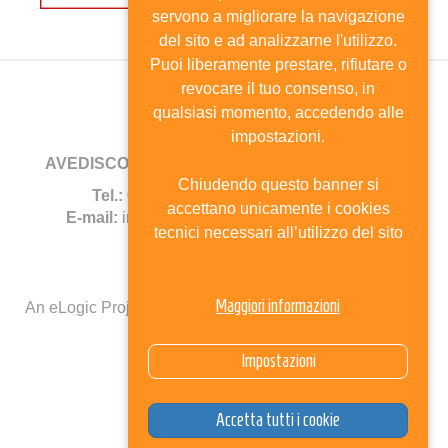
servono a migliorare la navigazione
del sito e ad analizzarne l'utilizzo.
Puoi liberamente prestare, rifiutare o
revocare il tuo consenso, in
qualsiasi momento, accedendo alle
impostazioni.
AVEDISCO
- Viale Andrea Doria, 8 - 20124 Milano
Chiudendo questo banner si
Tel.:
02.6702744 -
Fax:
02.67385690
accettano unicamente i cookies
E-mail:
info@avedisco.it
- C.F. 80116270150
tecnici necessari all’utilizzo del sito
Mappa del sito
Maggiori informazioni
An eLogic Project
Powered by Kentico CMS for ASP.Net
Select Language
▼
Impostazioni
Accetta tutti i cookie