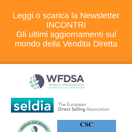
Leggi o scarica la Newsletter
INCONTRI
Gli ultimi aggiornamenti sul
mondo della Vendita Diretta