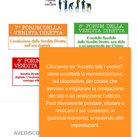
×
Cliccando su “Accetta tutti i cookie”,
viene accettata la memorizzazione,
sul dispositivo, dei cookie che
servono a migliorare la navigazione
del sito e ad analizzarne l'utilizzo.
Puoi liberamente prestare, rifiutare o
revocare il tuo consenso, in
qualsiasi momento, accedendo alle
impostazioni.
AVEDISCO
- Viale Andrea Doria, 8 - 20124 Milano