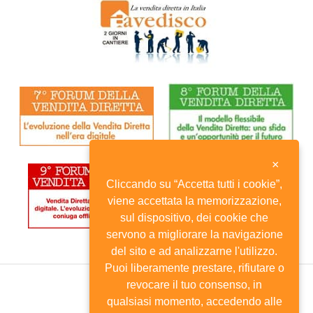
×
Cliccando su “Accetta tutti i cookie”,
viene accettata la memorizzazione,
sul dispositivo, dei cookie che
servono a migliorare la navigazione
del sito e ad analizzarne l'utilizzo.
Puoi liberamente prestare, rifiutare o
revocare il tuo consenso, in
qualsiasi momento, accedendo alle