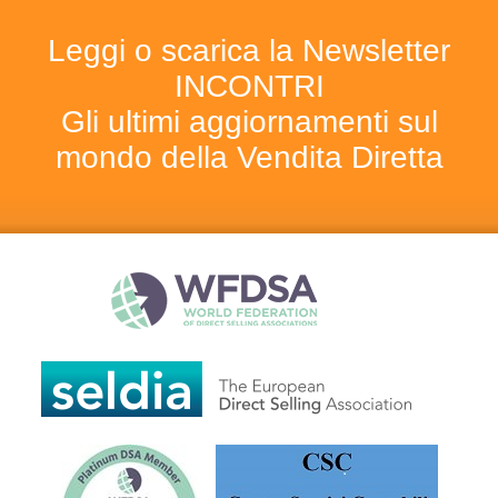
Leggi o scarica la Newsletter
INCONTRI
Gli ultimi aggiornamenti sul
mondo della Vendita Diretta