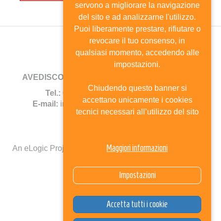
servono a migliorare la navigazione
del sito e ad analizzarne l'utilizzo.
Puoi liberamente prestare, rifiutare o
revocare il tuo consenso, in
qualsiasi momento, accedendo alle
impostazioni.
AVEDISCO
- Viale Andrea Doria, 8 - 20124 Milano
Chiudendo questo banner si
Tel.:
02.6702744 -
Fax:
02.67385690
accettano unicamente i cookies
E-mail:
info@avedisco.it
- C.F. 80116270150
tecnici necessari all’utilizzo del sito
Mappa del sito
Maggiori informazioni
An eLogic Project
Powered by Kentico CMS for ASP.Net
Select Language
▼
Impostazioni
Accetta tutti i cookie