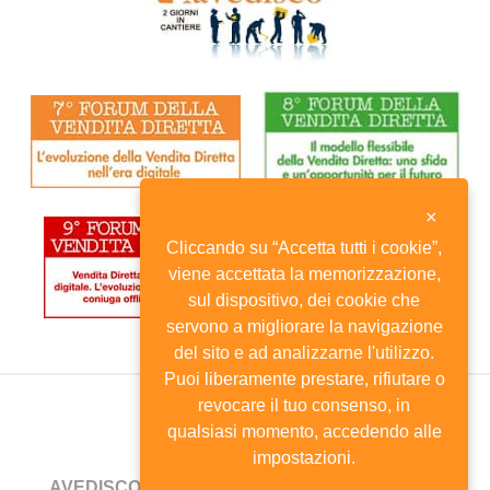
×
Cliccando su “Accetta tutti i cookie”,
viene accettata la memorizzazione,
sul dispositivo, dei cookie che
servono a migliorare la navigazione
del sito e ad analizzarne l'utilizzo.
Puoi liberamente prestare, rifiutare o
revocare il tuo consenso, in
qualsiasi momento, accedendo alle
impostazioni.
AVEDISCO
- Viale Andrea Doria, 8 - 20124 Milano