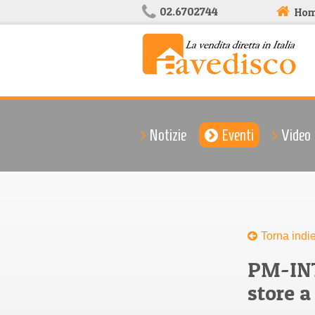
02.6702744
Ho
Notizie
Eventi
Video
Torna indie
PM-INT
store 