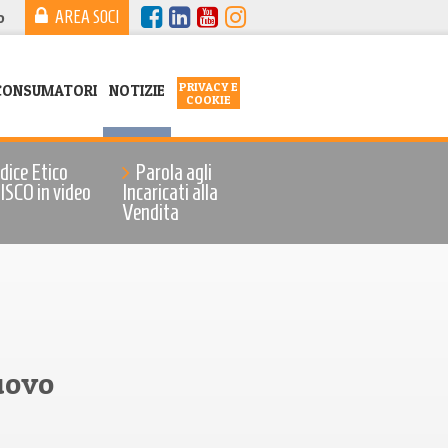
AREA SOCI
o
PRIVACY E
CONSUMATORI
NOTIZIE
COOKIE
odice Etico
Parola agli
SCO in video
Incaricati alla
Vendita
uovo