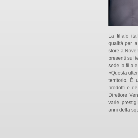
La filiale it
qualità per l
store a Noven
presenti sul 
sede la filiale
«Questa ulter
territorio. È
prodotti e de
Direttore Ven
varie presti
anni della s