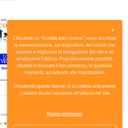
×
Cliccando su “Accetta tutti i cookie”, viene accettata
la memorizzazione, sul dispositivo, dei cookie che
servono a migliorare la navigazione del sito e ad
analizzarne l'utilizzo. Puoi liberamente prestare,
rifiutare o revocare il tuo consenso, in qualsiasi
momento, accedendo alle impostazioni.
Chiudendo questo banner si accettano unicamente
i cookies tecnici necessari all’utilizzo del sito
Maggiori informazioni
owered by Kentico CMS for ASP.Net
e
▼