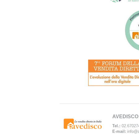
AVEDISCO
Tel.:
02.67027
E-mail:
info@a