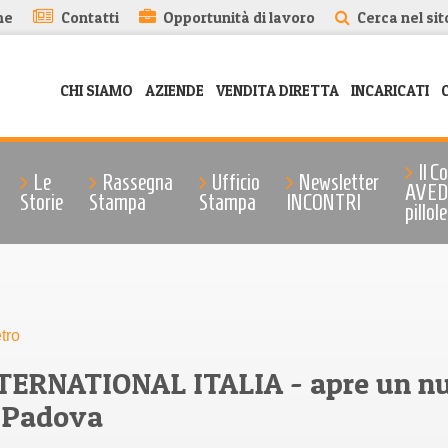
me
Contatti
Opportunità di lavoro
Cerca nel sit
CHI SIAMO
AZIENDE
VENDITA DIRETTA
INCARICATI
Il C
Le
Rassegna
Ufficio
Newsletter
AVEDI
Storie
Stampa
Stampa
INCONTRI
pillole
tro
ERNATIONAL ITALIA - apre un n
a Padova