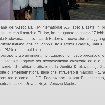
aliana dell’Associata PM-International AG, specializzata in pr
a salute, con il marchio FitLine, ha inaugurato lo scorso 17 feb
ta Padovana, in provincia di Padova. Il nuovo store si aggiunge 
territorio italiano, che includono Pistoia, Roma, Brescia, Trani e
 di PM-International Italia.
iore apertura è un importante traguardo nel nostro percorso di 
 un segnale tangibile del riconoscimento crescente della qual
i servizi che offriamo attraverso la Vendita Diretta. spiega St
dite di PM-International Italia che attraverso il marchio FitLin
giose realtà come la FIP, Federazione Italiana Pallacanestr
quadra di basket Umana Reyer Venezia Mestre.