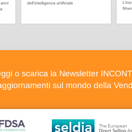
L’ini
 anni
dell’intelligenza artificiale
fitne
la
ggi o scarica la Newsletter INCON
i aggiornamenti sul mondo della Vendi