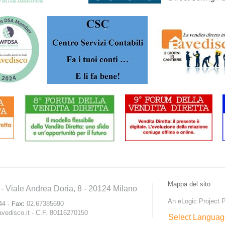
Mappa del sito
- Viale Andrea Doria, 8 - 20124 Milano
An eLogic Project
P
44 -
Fax:
02.67385690
vedisco.it
- C.F. 80116270150
Select Languag