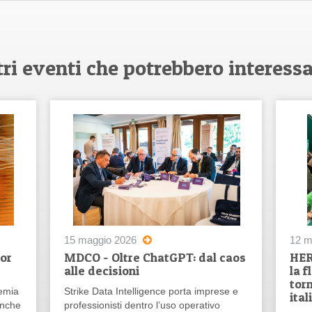
tri eventi che potrebbero interessa
15 maggio 2026
12 m
or
MDCO - Oltre ChatGPT: dal caos
HERB
alle decisioni
la f
torn
emia
Strike Data Intelligence porta imprese e
ital
anche
professionisti dentro l’uso operativo