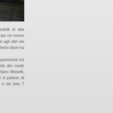
odotti di alta
braio un nuovo
agli altri sei
 Desio dove ha
espansione sul
ità dei nostri
efano Mosetti,
e è partner di
o, e da ben 7