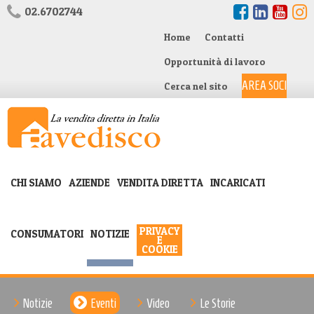
02.6702744
Home
Contatti
Opportunità di lavoro
AREA SOCI
Cerca nel sito
CHI SIAMO
AZIENDE
VENDITA DIRETTA
INCARICATI
PRIVACY
CONSUMATORI
NOTIZIE
E
COOKIE
Notizie
Eventi
Video
Le Storie