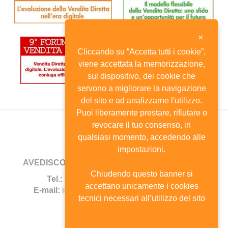
×
Cliccando su “Accetta tutti i cookie”,
viene accettata la memorizzazione,
sul dispositivo, dei cookie che
servono a migliorare la navigazione
del sito e ad analizzarne l'utilizzo.
Puoi liberamente prestare, rifiutare o
revocare il tuo consenso, in
qualsiasi momento, accedendo alle
impostazioni.
AVEDISCO
- Viale Andrea Doria, 8 - 20124 Milano
Chiudendo questo banner si
Tel.:
02.6702744 -
Fax:
02.67385690
accettano unicamente i cookies
E-mail:
info@avedisco.it
- C.F. 80116270150
tecnici necessari all’utilizzo del sito
Mappa del sito