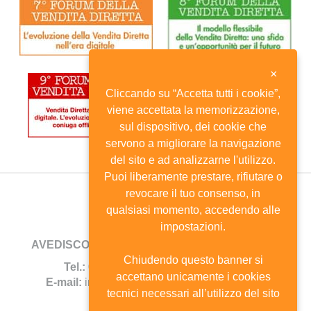
×
Cliccando su “Accetta tutti i cookie”,
viene accettata la memorizzazione,
sul dispositivo, dei cookie che
servono a migliorare la navigazione
del sito e ad analizzarne l'utilizzo.
Puoi liberamente prestare, rifiutare o
revocare il tuo consenso, in
qualsiasi momento, accedendo alle
impostazioni.
AVEDISCO
- Viale Andrea Doria, 8 - 20124 Milano
Chiudendo questo banner si
Tel.:
02.6702744 -
Fax:
02.67385690
accettano unicamente i cookies
E-mail:
info@avedisco.it
- C.F. 80116270150
tecnici necessari all’utilizzo del sito