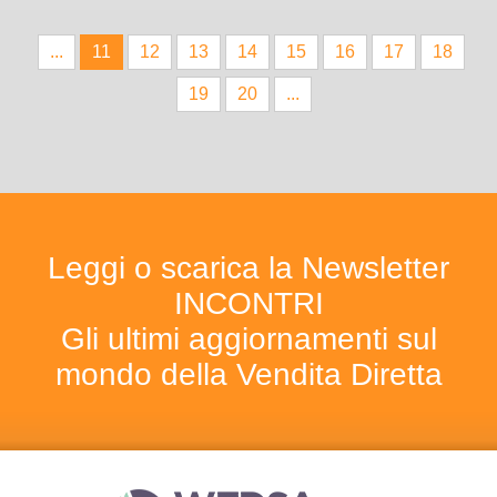
...
11
12
13
14
15
16
17
18
19
20
...
Leggi o scarica la Newsletter
INCONTRI
Gli ultimi aggiornamenti sul
mondo della Vendita Diretta