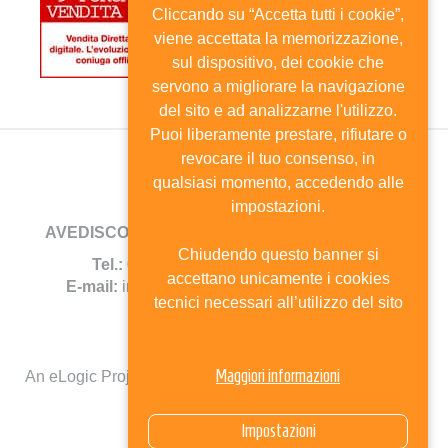
Cliccando su “Accetta tutti i cookie”,
viene accettata la memorizzazione,
sul dispositivo, dei cookie che
servono a migliorare la navigazione
del sito e ad analizzarne l'utilizzo.
Puoi liberamente prestare, rifiutare o
revocare il tuo consenso, in
qualsiasi momento, accedendo alle
impostazioni.
AVEDISCO
- Viale Andrea Doria, 8 - 20124 Milano
Chiudendo questo banner si
Tel.:
02.6702744 -
Fax:
02.67385690
accettano unicamente i cookies
E-mail:
info@avedisco.it
- C.F. 80116270150
tecnici necessari all’utilizzo del sito
Mappa del sito
Maggiori informazioni
An eLogic Project
Powered by Kentico CMS for ASP.Net
Select Language
▼
Impostazioni