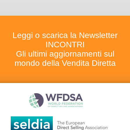
Leggi o scarica la Newsletter
INCONTRI
Gli ultimi aggiornamenti sul
mondo della Vendita Diretta