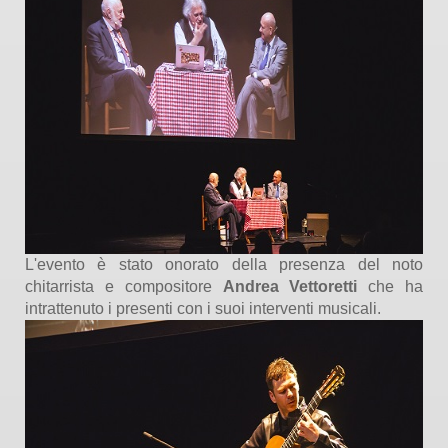
L'evento è stato onorato della presenza del noto
chitarrista e compositore
Andrea Vettoretti
che ha
intrattenuto i presenti con i suoi interventi musicali.