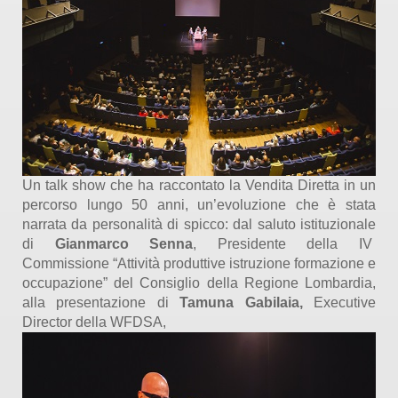
Un talk show che ha raccontato la Vendita Diretta in un
percorso lungo 50 anni, un’evoluzione che è stata
narrata da personalità di spicco: dal saluto istituzionale
di
Gianmarco Senna
, Presidente della IV
Commissione “Attività produttive istruzione formazione e
occupazione” del Consiglio della Regione Lombardia,
alla presentazione di
Tamuna Gabilaia,
Executive
Director della WFDSA,