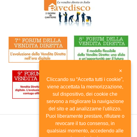
×
Cliccando su “Accetta tutti i cookie”,
viene accettata la memorizzazione,
sul dispositivo, dei cookie che
servono a migliorare la navigazione
del sito e ad analizzarne l'utilizzo.
Puoi liberamente prestare, rifiutare o
revocare il tuo consenso, in
qualsiasi momento, accedendo alle