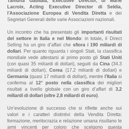
Tamuna Gabilaia, Executive Director, di Marie
Lacroix, Acting Executive Director di Seldia,
l’Associazione Europea di Vendita Diretta
e dei
Segretari Generali delle varie Associazioni nazionali.
Un incontro che ha presentato gli
importanti risultati
del settore in Italia e nel Mondo
: in totale
,
il Direct
Selling ha un giro d’affari che
sfiora i 190 miliardi di
dollari
. Per quanto riguarda i singoli Stati, la classifica
mondiale vede attestarsi al primo posto gli
Stati Uniti
(con quasi 35 miliardi di dollari), seguiti da
Cina
(34.3
miliardi di dollari),
Corea
(17.2 miliardi di dollari) e
Germania
(quasi 17 miliardi di dollari), mentre
l’Italia
si
conferma al
12° posto nella classifica
dei migliori
risultati a livello globale con un giro d’affari di
3,2
miliardi di dollari (oltre 2,8 miliardi di euro)
.
Un’evoluzione di successo che si riflette anche sui
valori e i caratteri distintivi della Vendita Diretta:
formazione, meritocrazia e relazione umana risultano le
armi vincenti per coloro che scelgono questa