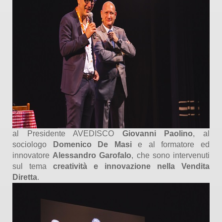
al Presidente AVEDISCO
Giovanni Paolino
, al
sociologo
Domenico De Masi
e al formatore ed
innovatore
Alessandro Garofalo
, che sono intervenuti
sul tema
creatività e innovazione nella Vendita
Diretta
.