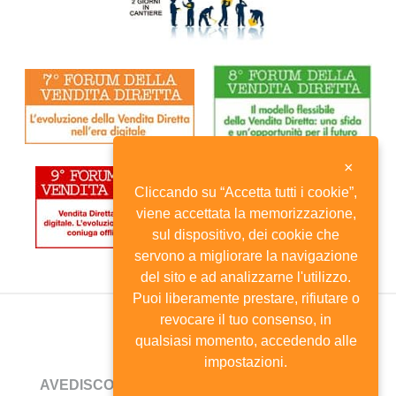
×
Cliccando su “Accetta tutti i cookie”,
viene accettata la memorizzazione,
sul dispositivo, dei cookie che
servono a migliorare la navigazione
del sito e ad analizzarne l'utilizzo.
Puoi liberamente prestare, rifiutare o
revocare il tuo consenso, in
qualsiasi momento, accedendo alle
impostazioni.
AVEDISCO
- Viale Andrea Doria, 8 - 20124 Milano