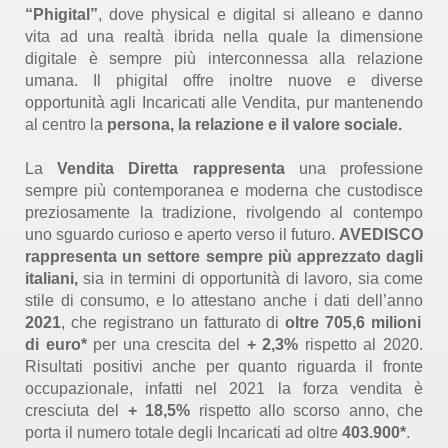
“Phigital”
, dove physical e digital si alleano e danno
vita ad una realtà ibrida nella quale la dimensione
digitale è sempre più interconnessa alla relazione
umana. Il phigital offre inoltre nuove e diverse
opportunità agli Incaricati alle Vendita, pur mantenendo
al centro la
persona, la relazione e il valore sociale.
La
Vendita Diretta rappresenta
una professione
sempre più contemporanea e moderna che custodisce
preziosamente la tradizione, rivolgendo al contempo
uno sguardo curioso e aperto verso il futuro.
AVEDISCO
rappresenta un settore sempre più apprezzato dagli
italiani,
sia in termini di opportunità di lavoro, sia come
stile di consumo, e lo attestano anche i dati dell’anno
2021
, che registrano un fatturato di
oltre
705,6 milioni
di euro*
per una crescita del
+ 2,3%
rispetto al 2020.
Risultati positivi anche per quanto riguarda il fronte
occupazionale, infatti nel 2021 la forza vendita è
cresciuta del
+ 18,5%
rispetto allo scorso anno, che
porta il numero totale degli Incaricati ad oltre
403.900*
.