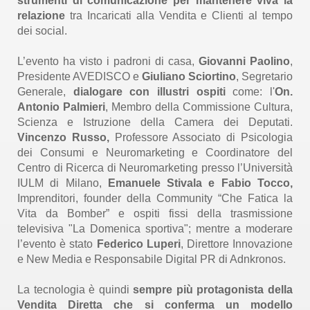
strumenti di comunicazione per mantenere viva la
relazione
tra Incaricati alla Vendita e Clienti al tempo
dei social.
L’evento ha visto i padroni di casa,
Giovanni Paolino
,
Presidente AVEDISCO e
Giuliano Sciortino
, Segretario
Generale,
dialogare con illustri ospiti
come: l'
On.
Antonio Palmieri
, Membro della Commissione Cultura,
Scienza e Istruzione della Camera dei Deputati.
Vincenzo Russo,
Professore Associato di Psicologia
dei Consumi e Neuromarketing e Coordinatore del
Centro di Ricerca di Neuromarketing presso l’Università
IULM di Milano,
Emanuele Stivala e Fabio Tocco,
Imprenditori, founder della Community “Che Fatica la
Vita da Bomber” e ospiti fissi della trasmissione
televisiva "La Domenica sportiva"; mentre a moderare
l’evento è stato
Federico Luperi
, Direttore Innovazione
e New Media e Responsabile Digital PR di Adnkronos.
La tecnologia è quindi
sempre più protagonista della
Vendita Diretta che si conferma un modello